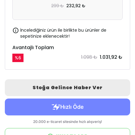
299 ₺
232,92 ₺
İncelediğiniz ürün ile birlikte bu ürünler de
sepetinize eklenecektir!
Avantajlı Toplam
1.098 ₺
1.031,92 ₺
%
6
Stoğa Gelince Haber Ver