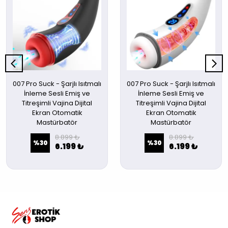
007 Pro Suck - Şarjlı Isıtmalı
007 Pro Suck - Şarjlı Isıtmalı
İnleme Sesli Emiş ve
İnleme Sesli Emiş ve
Titreşimli Vajina Dijital
Titreşimli Vajina Dijital
Ekran Otomatik
Ekran Otomatik
Mastürbatör
Mastürbatör
8.899 ₺
8.899 ₺
%
30
%
30
6.199 ₺
6.199 ₺