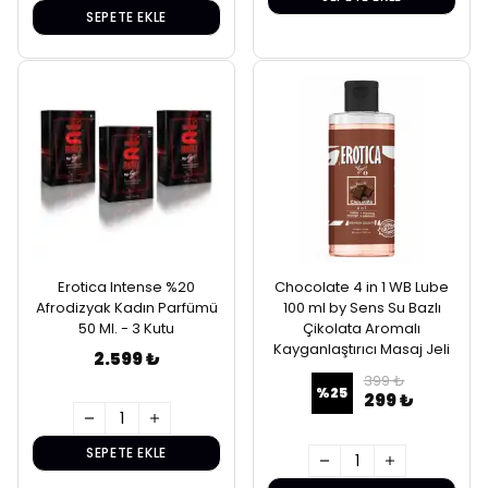
SEPETE EKLE
Erotica Intense %20
Chocolate 4 in 1 WB Lube
Afrodizyak Kadın Parfümü
100 ml by Sens Su Bazlı
50 Ml. - 3 Kutu
Çikolata Aromalı
Kayganlaştırıcı Masaj Jeli
2.599 ₺
399 ₺
%
25
299 ₺
SEPETE EKLE