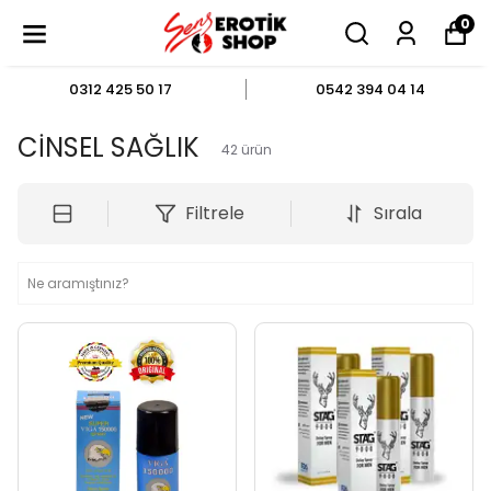
0
0312 425 50 17
0542 394 04 14
CİNSEL SAĞLIK
42
ürün
Filtrele
Sırala