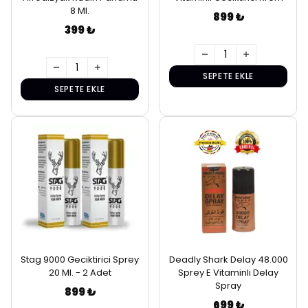
8 Ml.
899 ₺
399 ₺
SEPETE EKLE
SEPETE EKLE
Stag 9000 Geciktirici Sprey
Deadly Shark Delay 48.000
20 Ml. - 2 Adet
Sprey E Vitaminli Delay
Spray
899 ₺
699 ₺