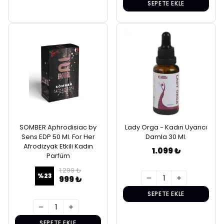
SEPETE EKLE
SOMBER Aphrodisiac by
Lady Orga - Kadın Uyarıcı
Sens EDP 50 Ml. For Her
Damla 30 Ml.
Afrodizyak Etkili Kadın
1.099 ₺
Parfüm
1.299 ₺
%
23
999 ₺
SEPETE EKLE
SEPETE EKLE