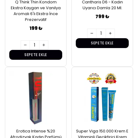
Q Think Thin Kondom
Cantharis D6 - Kadın
Ekstra Kaygan ve Vanilya
Uyarıcı Damla 20 Ml.
Aromalı 6'lı Ekstra İnce
799 ₺
Prezervatif
199 ₺
SEPETE EKLE
SEPETE EKLE
Erotica Intense %20
Super Viga 150.000 Krem E
Afrodizyak Kadın Parfümü
Vitaminli Geciktirici Krem