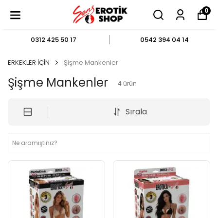
0
0312 425 50 17
0542 394 04 14
ERKEKLER İÇİN
Şişme Mankenler
Şişme Mankenler
4
ürün
Sırala