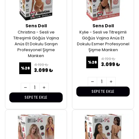
Sens Doll
Sens Doll
Christina - Sesli ve
Kylie - Sesli ve Titreşimli
Titreşimli Göğüs Vajina
Göğüs Vajina Anüs Et
Anüs Et Dokulu Sarışın
Dokulu Esmer Profesyonel
Profesyonel Şişme
Şişme Manken
Manken
4.199 ₺
%
26
3.099 ₺
4.199 ₺
%
26
3.099 ₺
SEPETE EKLE
SEPETE EKLE