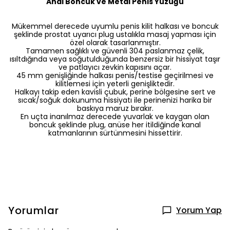
Anal Boncuk ve Metal Penis Yüzüğü
Mükemmel derecede uyumlu penis kilit halkası ve boncuk
şeklinde prostat uyarıcı plug ustalıkla masaj yapması için
özel olarak tasarlanmıştır.
Tamamen sağlıklı ve güvenli 304 paslanmaz çelik,
ısıltdığında veya soğutulduğunda benzersiz bir hissiyat taşır
ve patlayıcı zevkin kapısını açar.
45 mm genişliğinde halkası penis/testise geçirilmesi ve
kilitlemesi için yeterli genişliktedir.
Halkayı takip eden kavisli çubuk, perine bölgesine sert ve
sıcak/soğuk dokunuma hissiyatı ile perinenizi harika bir
baskıya maruz bırakır.
En uçta inanılmaz derecede yuvarlak ve kaygan olan
boncuk şeklinde plug, anüse her itildiğinde kanal
katmanlarının sürtünmesini hissettirir.
Yorumlar
Yorum Yap