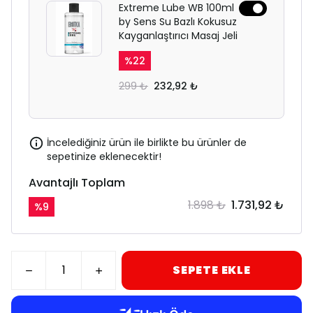
Extreme Lube WB 100ml
by Sens Su Bazlı Kokusuz
Kayganlaştırıcı Masaj Jeli
%
22
299 ₺
232,92 ₺
İncelediğiniz ürün ile birlikte bu ürünler de
sepetinize eklenecektir!
Avantajlı Toplam
1.898 ₺
1.731,92 ₺
%
9
SEPETE EKLE