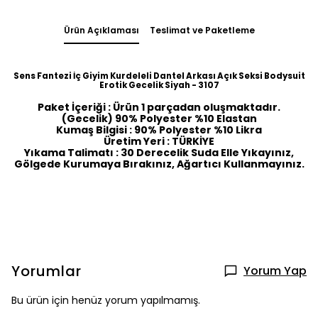
Ürün Açıklaması
Teslimat ve Paketleme
Sens Fantezi İç Giyim Kurdeleli Dantel Arkası Açık Seksi Bodysuit
Erotik Gecelik Siyah - 3107
Paket İçeriği : Ürün 1 parçadan oluşmaktadır.
(Gecelik) 90% Polyester %10 Elastan
Kumaş Bilgisi : 90% Polyester %10 Likra
Üretim Yeri : TÜRKİYE
Yıkama Talimatı : 30 Derecelik Suda Elle Yıkayınız,
Gölgede Kurumaya Bırakınız, Ağartıcı Kullanmayınız.
Yorumlar
Yorum Yap
Bu ürün için henüz yorum yapılmamış.