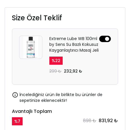
Size Özel Teklif
Extreme Lube WB 100ml
by Sens Su Bazlı Kokusuz
Kayganlaştırıcı Masaj Jeli
%
22
299 ₺
232,92 ₺
İncelediğiniz ürün ile birlikte bu ürünler de
sepetinize eklenecektir!
Avantajlı Toplam
898 ₺
831,92 ₺
%
7