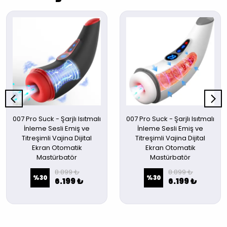
007 Pro Suck - Şarjlı Isıtmalı
007 Pro Suck - Şarjlı Isıtmalı
İnleme Sesli Emiş ve
İnleme Sesli Emiş ve
Titreşimli Vajina Dijital
Titreşimli Vajina Dijital
Ekran Otomatik
Ekran Otomatik
Mastürbatör
Mastürbatör
8.899 ₺
8.899 ₺
%
30
%
30
6.199 ₺
6.199 ₺