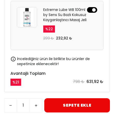
Extreme Lube WB 100ml
by Sens Su Bazlı Kokusuz
Kayganlaştırıcı Masaj Jeli
%
22
299 ₺
232,92 ₺
İncelediğiniz ürün ile birlikte bu ürünler de
sepetinize eklenecektir!
Avantajlı Toplam
798 ₺
631,92 ₺
%
21
SEPETE EKLE