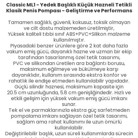
Classic ML1 - Yedek Başlıklı Küçük Hazneli Tetikli
Klasik Penis Pompası - Geliştirme ve Performans
Tamamen sağlıklı, güvenli, kokusuz, toksik olmayan
ve cilt dostu malzemeden üretilmiştir,
Yüksek kaliteli tıbbi sınıf ABS+PVC+Silikon malzeme
kullanılmıştır.
Piyasadaki benzer ürünlere göre 2 kat daha fazla
vakum emiş gücü, dayanıklı hazne ve uzman bir ekip
tarafından tasarlanmış özel tetik tasarımı,
PVC ve silikondan üretilen ara bağlantı borusu,
maksimum eğilmeye ve bükülmeye karşı
dayanıklıdır, kullanım sırasında ekstra konfor ve
rahatlık ile endişe etmeden kullanılabilir yapıdadır.
Güçlü silindir haznesi, maksimum kapasite için
20.5 cm uzunluğunda, 5.8 cm genişliğindedir. Hızlı ve
etkili gelişim için yüksek vakum emiş gücü imkanı
sunar.
Tek el ve parmaklarınızla ekstra güç sarfetmeden
pompalama imkanı sağlayan özel tetik tasarımı,
sağlam ama rahat kullanımı ile uzun ömürlü
kullanılabilir.
Değiştirilebilir başlık, uzun süreli kullanımlarda sürecin