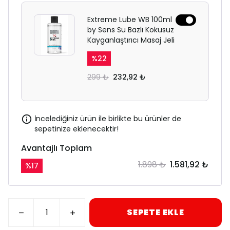
Extreme Lube WB 100ml
by Sens Su Bazlı Kokusuz
Kayganlaştırıcı Masaj Jeli
%
22
299 ₺
232,92 ₺
İncelediğiniz ürün ile birlikte bu ürünler de
sepetinize eklenecektir!
Avantajlı Toplam
1.898 ₺
1.581,92 ₺
%
17
SEPETE EKLE