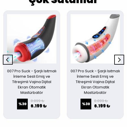
007 Pro Suck - Şarjlı Isıtmalı
007 Pro Suck - Şarjlı Isıtmalı
İnleme Sesli Emiş ve
İnleme Sesli Emiş ve
Titreşimli Vajina Dijital
Titreşimli Vajina Dijital
Ekran Otomatik
Ekran Otomatik
Mastürbatör
Mastürbatör
8.899 ₺
8.899 ₺
%
30
%
30
6.199 ₺
6.199 ₺