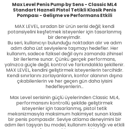
Max Level Penis Pump by Sens - Classic ML4
Standart Hazneli Pistol Tetikli Klasik Penis
Pompası - Gelişme ve Performans Etkili
MAX LEVEL, sıradan bir ürün serisi değil; kendi
potansiyelini keşfetmek isteyenler için tasarlanmış
bir deneyimdir.
Bu seri, kullanıcıyı bulunduğu noktadan alır ve adım
adım daha üst seviyelere taşımayı hedefler. Her
kullanım, sadece fiziksel değil aynı zamanda zihinsel
bir ilerleme sunar. Çünkü gerçek performans,
yalnızca güçle değil, kontrol ve farkındalıkla şekillenir.
MAX LEVEL, kendini geliştirmek isteyenlerin tercihidir.
Kendi sınırlarını zorlayanların, konfor alanının dışına
çıkabilenlerin ve her geçen gün daha iyisini
hedefleyenlerin…
Max Level serisinin güçlü üyelerinden Classic ML4,
performansını kontrollü şekilde geliştirmek
isteyenler için tasarlanmış, pistol tetik
mekanizmasıyla maksimum hakimiyet sunan klasik
bir penis pompasıdır. Seviye atlama deneyimini bir
adım ileri taşıyan bu model, kullanım kolaylığı ve etkili