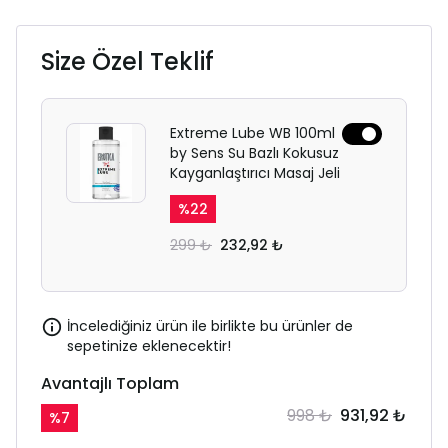
Size Özel Teklif
Extreme Lube WB 100ml
by Sens Su Bazlı Kokusuz
Kayganlaştırıcı Masaj Jeli
%
22
299 ₺
232,92 ₺
İncelediğiniz ürün ile birlikte bu ürünler de
sepetinize eklenecektir!
Avantajlı Toplam
998 ₺
931,92 ₺
%
7