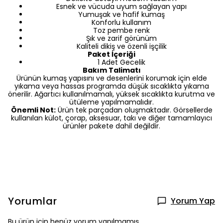
Esnek ve vücuda uyum sağlayan yapı
Yumuşak ve hafif kumaş
Konforlu kullanım
Toz pembe renk
Şık ve zarif görünüm
Kaliteli dikiş ve özenli işçilik
Paket İçeriği
1 Adet Gecelik
Bakım Talimatı
Ürünün kumaş yapısını ve desenlerini korumak için elde
yıkama veya hassas programda düşük sıcaklıkta yıkama
önerilir. Ağartıcı kullanılmamalı, yüksek sıcaklıkta kurutma ve
ütüleme yapılmamalıdır.
Önemli Not:
Ürün tek parçadan oluşmaktadır. Görsellerde
kullanılan külot, çorap, aksesuar, takı ve diğer tamamlayıcı
ürünler pakete dahil değildir.
Yorumlar
Yorum Yap
Bu ürün için henüz yorum yapılmamış.