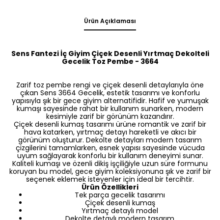
Ürün Açıklaması
Sens Fantezi İç Giyim Çiçek Desenli Yırtmaç Dekolteli
Gecelik Toz Pembe - 3664
Zarif toz pembe rengi ve çiçek desenli detaylarıyla öne
çıkan Sens 3664 Gecelik, estetik tasarımı ve konforlu
yapısıyla şık bir gece giyim alternatifidir. Hafif ve yumuşak
kumaşı sayesinde rahat bir kullanım sunarken, modern
kesimiyle zarif bir görünüm kazandırır.
Çiçek desenli kumaş tasarımı ürüne romantik ve zarif bir
hava katarken, yırtmaç detayı hareketli ve akıcı bir
görünüm oluşturur. Dekolte detayları modern tasarım
çizgilerini tamamlarken, esnek yapısı sayesinde vücuda
uyum sağlayarak konforlu bir kullanım deneyimi sunar.
Kaliteli kumaşı ve özenli dikiş işçiliğiyle uzun süre formunu
koruyan bu model, gece giyim koleksiyonuna şık ve zarif bir
seçenek eklemek isteyenler için ideal bir tercihtir.
Ürün Özellikleri
Tek parça gecelik tasarımı
Çiçek desenli kumaş
Yırtmaç detaylı model
Dekolte detaylı modern tasarım