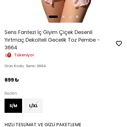
Sens Fantezi İç Giyim Çiçek Desenli
Yırtmaç Dekolteli Gecelik Toz Pembe -
3664
Tükeniyor
Ürün Kodu
:
Sens-3664
699 ₺
Beden
S/M
L/XL
HIZLI TESLİMAT VE GİZLİ PAKETLEME