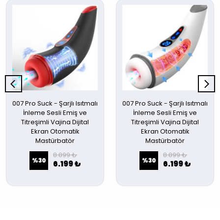
007 Pro Suck - Şarjlı Isıtmalı
007 Pro Suck - Şarjlı Isıtmalı
İnleme Sesli Emiş ve
İnleme Sesli Emiş ve
Titreşimli Vajina Dijital
Titreşimli Vajina Dijital
Ekran Otomatik
Ekran Otomatik
Mastürbatör
Mastürbatör
8.899 ₺
8.899 ₺
%
30
%
30
6.199 ₺
6.199 ₺