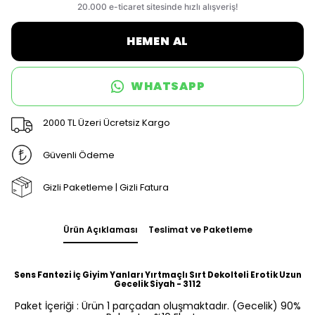
HEMEN AL
WHATSAPP
2000 TL Üzeri Ücretsiz Kargo
Güvenli Ödeme
Gizli Paketleme | Gizli Fatura
Ürün Açıklaması
Teslimat ve Paketleme
Sens Fantezi İç Giyim Yanları Yırtmaçlı Sırt Dekolteli Erotik Uzun
Gecelik Siyah - 3112
Paket İçeriği : Ürün 1 parçadan oluşmaktadır. (Gecelik) 90%