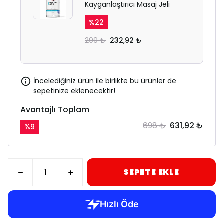
Kayganlaştırıcı Masaj Jeli
%
22
299 ₺
232,92 ₺
İncelediğiniz ürün ile birlikte bu ürünler de
sepetinize eklenecektir!
Avantajlı Toplam
698 ₺
631,92 ₺
%
9
SEPETE EKLE