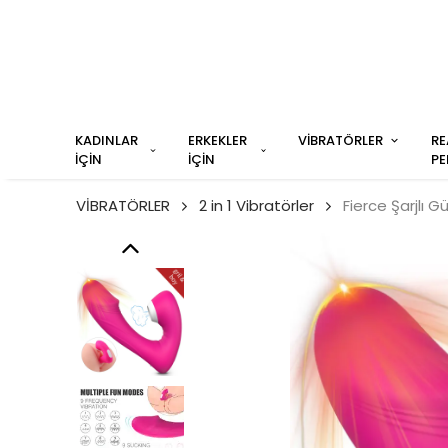
KADINLAR
ERKEKLER
VİBRATÖRLER
RE
İÇİN
İÇİN
PE
VİBRATÖRLER
2 in 1 Vibratörler
Fierce Şarjlı G