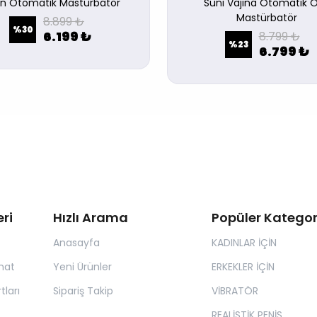
an Otomatik Mastürbatör
Suni Vajina Otomatik O
Mastürbatör
8.899 ₺
%
30
6.199 ₺
8.799 ₺
%
23
6.799 ₺
ri
Hızlı Arama
Popüler Kategor
Anasayfa
KADINLAR İÇİN
mat
Yeni Ürünler
ERKEKLER İÇİN
tları
Sipariş Takip
VİBRATÖR
REALİSTİK PENİS