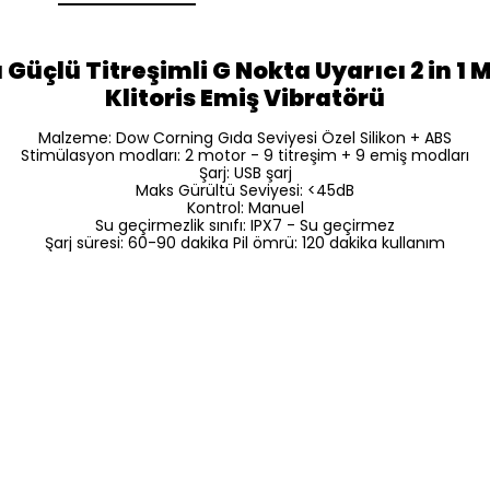
ı Güçlü Titreşimli G Nokta Uyarıcı 2 in 
Klitoris Emiş Vibratörü
Malzeme: Dow Corning Gıda Seviyesi Özel Silikon + ABS
Stimülasyon modları: 2 motor - 9 titreşim + 9 emiş modları
Şarj: USB şarj
Maks Gürültü Seviyesi: <45dB
Kontrol: Manuel
Su geçirmezlik sınıfı: IPX7 - Su geçirmez
Şarj süresi: 60-90 dakika Pil ömrü: 120 dakika kullanım