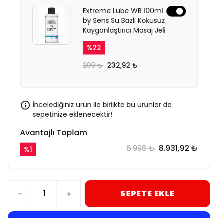
Extreme Lube WB 100ml
by Sens Su Bazlı Kokusuz
Kayganlaştırıcı Masaj Jeli
%
22
299 ₺
232,92 ₺
İncelediğiniz ürün ile birlikte bu ürünler de
sepetinize eklenecektir!
Avantajlı Toplam
8.998 ₺
8.931,92 ₺
%
1
SEPETE EKLE