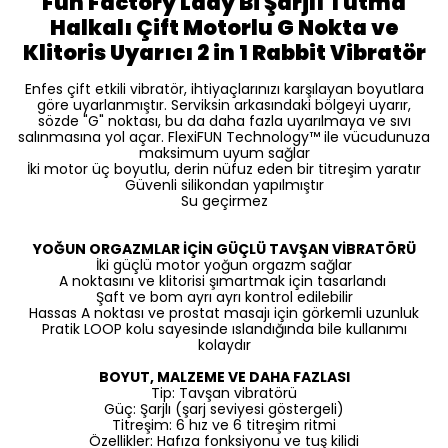
Fun Factory Lady Bi Şarjlı Tutma
Halkalı Çift Motorlu G Nokta ve
Klitoris Uyarıcı 2 in 1 Rabbit Vibratör
Enfes çift etkili vibratör, ihtiyaçlarınızı karşılayan boyutlara
göre uyarlanmıştır. Serviksin arkasındaki bölgeyi uyarır,
sözde "G" noktası, bu da daha fazla uyarılmaya ve sıvı
salınmasına yol açar. FlexiFUN Technology™ ile vücudunuza
maksimum uyum sağlar
İki motor üç boyutlu, derin nüfuz eden bir titreşim yaratır
Güvenli silikondan yapılmıştır
Su geçirmez
YOĞUN ORGAZMLAR İÇİN GÜÇLÜ TAVŞAN VİBRATÖRÜ
İki güçlü motor yoğun orgazm sağlar
A noktasını ve klitorisi şımartmak için tasarlandı
Şaft ve bom ayrı ayrı kontrol edilebilir
Hassas A noktası ve prostat masajı için görkemli uzunluk
Pratik LOOP kolu sayesinde ıslandığında bile kullanımı
kolaydır
BOYUT, MALZEME VE DAHA FAZLASI
Tip: Tavşan vibratörü
Güç: Şarjlı (şarj seviyesi göstergeli)
Titreşim: 6 hız ve 6 titreşim ritmi
Özellikler: Hafıza fonksiyonu ve tuş kilidi