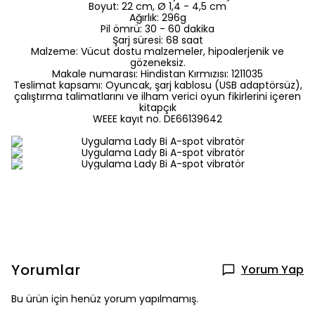
Boyut: 22 cm, Ø 1,4 - 4,5 cm
Ağırlık: 296g
Pil ömrü: 30 - 60 dakika
Şarj süresi: 68 saat
Malzeme: Vücut dostu malzemeler, hipoalerjenik ve
gözeneksiz.
Makale numarası: Hindistan Kırmızısı: 1211035
Teslimat kapsamı: Oyuncak, şarj kablosu (USB adaptörsüz),
çalıştırma talimatlarını ve ilham verici oyun fikirlerini içeren
kitapçık
WEEE kayıt no. DE66139642
Yorumlar
Yorum Yap
Bu ürün için henüz yorum yapılmamış.