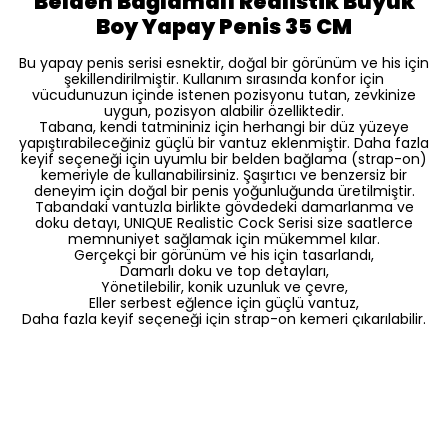
Belden Bağlamalı Realistik Büyük
Boy Yapay Penis 35 CM
Bu yapay penis serisi esnektir, doğal bir görünüm ve his için
şekillendirilmiştir. Kullanım sırasında konfor için
vücudunuzun içinde istenen pozisyonu tutan, zevkinize
uygun, pozisyon alabilir özelliktedir.
Tabana, kendi tatmininiz için herhangi bir düz yüzeye
yapıştırabileceğiniz güçlü bir vantuz eklenmiştir. Daha fazla
keyif seçeneği için uyumlu bir belden bağlama (strap-on)
kemeriyle de kullanabilirsiniz. Şaşırtıcı ve benzersiz bir
deneyim için doğal bir penis yoğunluğunda üretilmiştir.
Tabandaki vantuzla birlikte gövdedeki damarlanma ve
doku detayı, UNIQUE Realistic Cock Serisi size saatlerce
memnuniyet sağlamak için mükemmel kılar.
Gerçekçi bir görünüm ve his için tasarlandı,
Damarlı doku ve top detayları,
Yönetilebilir, konik uzunluk ve çevre,
Eller serbest eğlence için güçlü vantuz,
Daha fazla keyif seçeneği için strap-on kemeri çıkarılabilir.