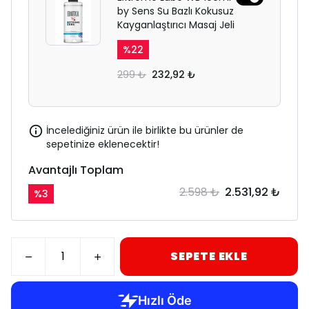
by Sens Su Bazlı Kokusuz
Kayganlaştırıcı Masaj Jeli
%
22
299 ₺
232,92 ₺
İncelediğiniz ürün ile birlikte bu ürünler de
sepetinize eklenecektir!
Avantajlı Toplam
2.598 ₺
2.531,92 ₺
%
3
SEPETE EKLE