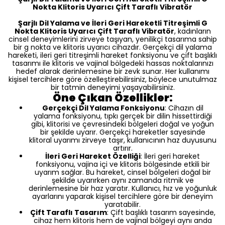
Nokta Klitoris Uyarıcı Çift Taraflı Vibratör
Şarjlı Dil Yalama ve İleri Geri Hareketli Titreşimli G
Nokta Klitoris Uyarıcı Çift Taraflı Vibratör
, kadınların
cinsel deneyimlerini zirveye taşıyan, yenilikçi tasarıma sahip
bir g nokta ve klitoris uyarıcı cihazdır. Gerçekçi dil yalama
hareketi, ileri geri titreşimli hareket fonksiyonu ve çift başlıklı
tasarımı ile klitoris ve vajinal bölgedeki hassas noktalarınızı
hedef alarak derinlemesine bir zevk sunar. Her kullanımı
kişisel tercihlere göre özelleştirebilirsiniz, böylece unutulmaz
bir tatmin deneyimi yaşayabilirsiniz.
Öne Çıkan Özellikler:
Gerçekçi Dil Yalama Fonksiyonu
: Cihazın dil
yalama fonksiyonu, tıpkı gerçek bir dilin hissettirdiği
gibi, klitorisi ve çevresindeki bölgeleri doğal ve yoğun
bir şekilde uyarır. Gerçekçi hareketler sayesinde
klitoral uyarımı zirveye taşır, kullanıcının haz duyusunu
artırır.
İleri Geri Hareket Özelliği
: İleri geri hareket
fonksiyonu, vajina içi ve klitoris bölgesinde etkili bir
uyarım sağlar. Bu hareket, cinsel bölgeleri doğal bir
şekilde uyarırken aynı zamanda ritmik ve
derinlemesine bir haz yaratır. Kullanıcı, hız ve yoğunluk
ayarlarını yaparak kişisel tercihlere göre bir deneyim
yaratabilir.
Çift Taraflı Tasarım
: Çift başlıklı tasarım sayesinde,
cihaz hem klitoris hem de vajinal bölgeyi aynı anda