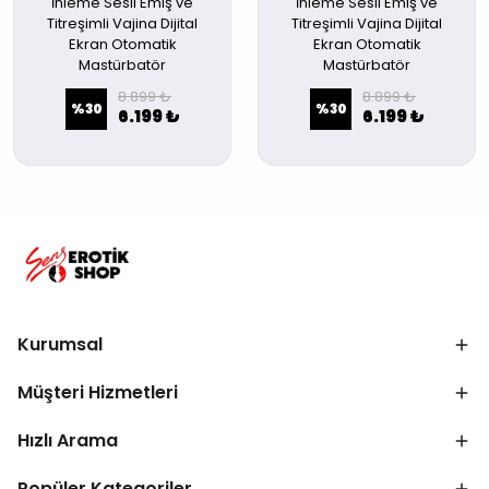
İnleme Sesli Emiş ve
İnleme Sesli Emiş ve
Titreşimli Vajina Dijital
Titreşimli Vajina Dijital
Ekran Otomatik
Ekran Otomatik
Mastürbatör
Mastürbatör
8.899 ₺
8.899 ₺
%
30
%
30
6.199 ₺
6.199 ₺
Kurumsal
Müşteri Hizmetleri
Hızlı Arama
Popüler Kategoriler