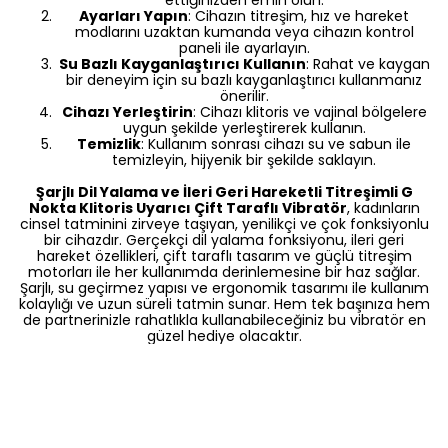
ettiğinizden emin olun.
Ayarları Yapın
: Cihazın titreşim, hız ve hareket
modlarını uzaktan kumanda veya cihazın kontrol
paneli ile ayarlayın.
Su Bazlı Kayganlaştırıcı Kullanın
: Rahat ve kaygan
bir deneyim için su bazlı kayganlaştırıcı kullanmanız
önerilir.
Cihazı Yerleştirin
: Cihazı klitoris ve vajinal bölgelere
uygun şekilde yerleştirerek kullanın.
Temizlik
: Kullanım sonrası cihazı su ve sabun ile
temizleyin, hijyenik bir şekilde saklayın.
Şarjlı Dil Yalama ve İleri Geri Hareketli Titreşimli G
Nokta Klitoris Uyarıcı Çift Taraflı Vibratör
, kadınların
cinsel tatminini zirveye taşıyan, yenilikçi ve çok fonksiyonlu
bir cihazdır. Gerçekçi dil yalama fonksiyonu, ileri geri
hareket özellikleri, çift taraflı tasarım ve güçlü titreşim
motorları ile her kullanımda derinlemesine bir haz sağlar.
Şarjlı, su geçirmez yapısı ve ergonomik tasarımı ile kullanım
kolaylığı ve uzun süreli tatmin sunar. Hem tek başınıza hem
de partnerinizle rahatlıkla kullanabileceğiniz bu vibratör en
güzel hediye olacaktır.