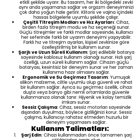
etkili şekilde uyarır. Bu tasarım, her iki bölgedeki zevki
aynı anda yaşamanızı sağlar ve orgazm deneyiminizi
çok daha yoğun hale getirir. Klitoris ve vajina içindeki
hassas bölgelerle uyumlu şekilde çalışır.
Çeşitli Titreşim Modları ve Hız Ayarları
: Cihaz,
birden fazla titreşim modu ve hız seçeneği sunar.
Güçlü titreşimler ve farklı modlar sayesinde, kullanıcı
her seferinde farklı bir uyarım deneyimi yaşayabilir.
Farklı hız ve titreşim ayarları, kişisel zevkinize göre
özelleştirilmiş bir kullanım sunar.
Şarjlı ve Uzun Süreli Kullanım
: Şarj edilebilir batarya
sayesinde kablosuz kullanım olanağı sunar. Hızlı şarj
özelliği, uzun süreli kullanım sağlar. Cihazın güçlü
bataryası, kesintisiz bir deneyim sunar ve her zaman
kullanıma hazır olmasını sağlar.
Ergonomik ve Su Geçirmez Tasarım
: Yumuşak
silikon malzeme, ciltle uyumlu olup güvenli ve rahat
bir kullanım sağlar. Ayrıca su geçirmez özellik, cihazı
duşta veya banyo gibi nemli ortamlarda güvenle
kullanmanıza olanak tanır. Hijyenik ve kolay temizlik
imkanı sunar.
Sessiz Çalışma
: Cihaz, sessiz motorları sayesinde
dışarıdan duyulmaz, böylece gizliliğinizi korur. Sessiz
çalışma, kullanıcıyı rahatsız etmeden huzurlu bir
deneyim yaşamasını sağlar.
Kullanım Talimatları:
Şarj Edin
: Cihazı kullanmadan önce tamamen şarj