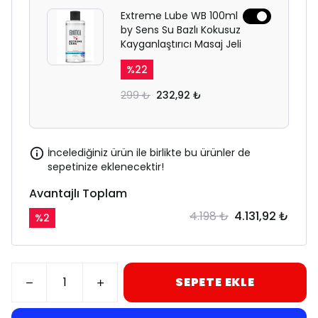
Extreme Lube WB 100ml
by Sens Su Bazlı Kokusuz
Kayganlaştırıcı Masaj Jeli
%
22
299 ₺
232,92 ₺
İncelediğiniz ürün ile birlikte bu ürünler de
sepetinize eklenecektir!
Avantajlı Toplam
4.198 ₺
4.131,92 ₺
%
2
SEPETE EKLE