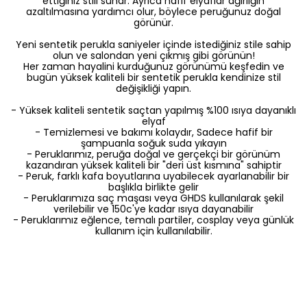
ettiğiniz stili sunar. Ayrıca hafif elyaflar ağırlığın
azaltılmasına yardımcı olur, böylece peruğunuz doğal
görünür.
Yeni sentetik perukla saniyeler içinde istediğiniz stile sahip
olun ve salondan yeni çıkmış gibi görünün!
Her zaman hayalini kurduğunuz görünümü keşfedin ve
bugün yüksek kaliteli bir sentetik perukla kendinize stil
değişikliği yapın.
- Yüksek kaliteli sentetik saçtan yapılmış %100 ısıya dayanıklı
elyaf
- Temizlemesi ve bakımı kolaydır, Sadece hafif bir
şampuanla soğuk suda yıkayın
- Peruklarımız, peruğa doğal ve gerçekçi bir görünüm
kazandıran yüksek kaliteli bir "deri üst kısmına" sahiptir
- Peruk, farklı kafa boyutlarına uyabilecek ayarlanabilir bir
başlıkla birlikte gelir
- Peruklarımıza saç maşası veya GHDS kullanılarak şekil
verilebilir ve 150c'ye kadar ısıya dayanabilir
- Peruklarımız eğlence, temalı partiler, cosplay veya günlük
kullanım için kullanılabilir.