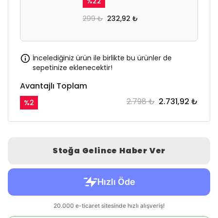
%
22
299 ₺
232,92 ₺
İncelediğiniz ürün ile birlikte bu ürünler de
sepetinize eklenecektir!
Avantajlı Toplam
2.798 ₺
2.731,92 ₺
%
2
Stoğa Gelince Haber Ver