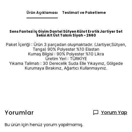
Ürün Açıklaması
Teslimat ve Paketleme
Sens Fantezi İç Giyim Dantel Sütyen Külot Erotik Jartiyer Set
Seksi Alt Üst Takım Siyah - 2660
Paket İçeriği : Ürün 3 parçadan oluşmaktadır. (Jartiyer,Sütyen,
Tanga) 90% Polyester %10 Elastan
Kumaş Bilgisi : 90% Polyester %10 Likra
Üretim Yeri : TÜRKİYE
Yıkama Talimatı : 30 Derecelik Suda Elle Yıkayınız, Gölgede
Kurumaya Bırakınız, Ağartıcı Kullanmayınız.
Yorumlar
Yorum Yap
Bu ürün için henüz yorum yapılmamış.