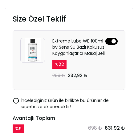
Size Özel Teklif
Extreme Lube WB 100ml
by Sens Su Bazlı Kokusuz
Kayganlaştırıcı Masaj Jeli
%
22
299 ₺
232,92 ₺
İncelediğiniz ürün ile birlikte bu ürünler de
sepetinize eklenecektir!
Avantajlı Toplam
698 ₺
631,92 ₺
%
9