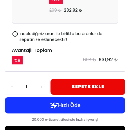
299 ₺
232,92 ₺
İncelediğiniz ürün ile birlikte bu ürünler de
sepetinize eklenecektir!
Avantajlı Toplam
698 ₺
631,92 ₺
%
9
SEPETE EKLE