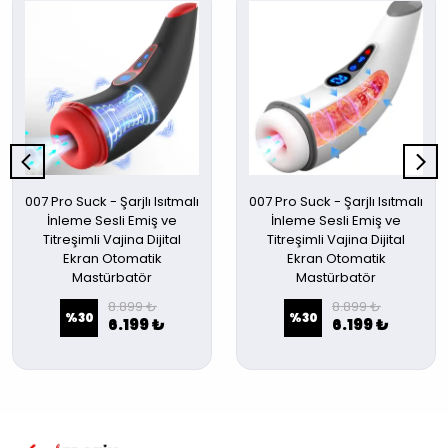
007 Pro Suck - Şarjlı Isıtmalı
007 Pro Suck - Şarjlı Isıtmalı
İnleme Sesli Emiş ve
İnleme Sesli Emiş ve
Titreşimli Vajina Dijital
Titreşimli Vajina Dijital
Ekran Otomatik
Ekran Otomatik
Mastürbatör
Mastürbatör
8.899 ₺
8.899 ₺
%
30
%
30
6.199 ₺
6.199 ₺