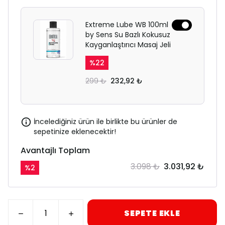
Extreme Lube WB 100ml
by Sens Su Bazlı Kokusuz
Kayganlaştırıcı Masaj Jeli
%
22
299 ₺
232,92 ₺
İncelediğiniz ürün ile birlikte bu ürünler de
sepetinize eklenecektir!
Avantajlı Toplam
3.098 ₺
3.031,92 ₺
%
2
SEPETE EKLE