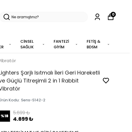
0
CİNSEL
FANTEZİ
FETİŞ &
ER
SAĞLIK
GİYİM
BDSM
 Vibratör
Lighters Şarjlı Isıtmalı İleri Geri Hareketli
ve Güçlü Titreşimli 2 in 1 Rabbit
Vibratör
Ürün Kodu
:
Sens-S142-2
5.699 ₺
%
18
4.699 ₺