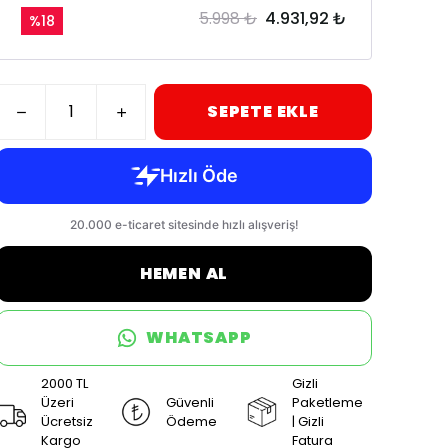
5.998 ₺
4.931,92 ₺
%
18
SEPETE EKLE
HEMEN AL
WHATSAPP
2000 TL
Gizli
Üzeri
Güvenli
Paketleme
Ücretsiz
Ödeme
| Gizli
Kargo
Fatura