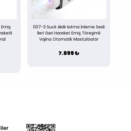
i Emiş
007-3 Suck Akıllı Isıtma İnleme Sesli
10 F
reketli
İleri Geri Hareket Emiş Titreşimli
ral
Vajina Otomatik Mastürbatör
7.899 ₺
iler