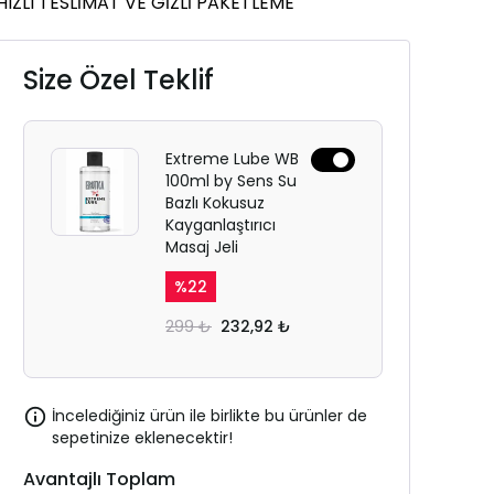
HIZLI TESLİMAT VE GİZLİ PAKETLEME
Size Özel Teklif
Extreme Lube WB
100ml by Sens Su
Bazlı Kokusuz
Kayganlaştırıcı
Masaj Jeli
%
22
299 ₺
232,92 ₺
İncelediğiniz ürün ile birlikte bu ürünler de
sepetinize eklenecektir!
Avantajlı Toplam