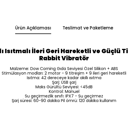
Ürün Açıklaması
Teslimat ve Paketleme
ı Isıtmalı İleri Geri Hareketli ve Güçlü Ti
Rabbit Vibratör
Malzeme: Dow Corning Gıda Seviyesi Özel Silikon + ABS
Stimülasyon modları: 2 motor - 9 titreşim + 9 ileri geri hareketli
Isıtma: 42 dereceye kadar akıllı ısıtma
Şarj: USB şarj
Maks Gürültü Seviyesi: <45dB
Kontrol: Manuel
Su geçirmezlik sınıfı: IPX7 - Su geçirmez
Şarj süresi: 60-90 dakika Pil ömrü: 120 dakika kullanım