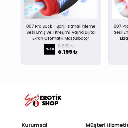
- Real
007 Pro Suck - Şarjlı Isıtmalı İnleme
007 Pro
Sesli Emiş ve Titreşimli Vajina Dijital
Sesli Em
Ekran Otomatik Mastürbatör
Ekr
8.899 ₺
%
30
6.199 ₺
Kurumsal
Müşteri Hizmetle