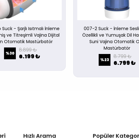
 Suck - Şarjlı Isıtmalı İnleme
007-2 Suck - İnleme Sesl
iş ve Titreşimli Vajina Dijital
Özellikli ve Yumuşak Dil Ha
an Otomatik Mastürbatör
Suni Vajina Otomatik O
Mastürbatör
8.899 ₺
%
30
6.199 ₺
8.799 ₺
%
23
6.799 ₺
ri
Hızlı Arama
Popüler Kategor