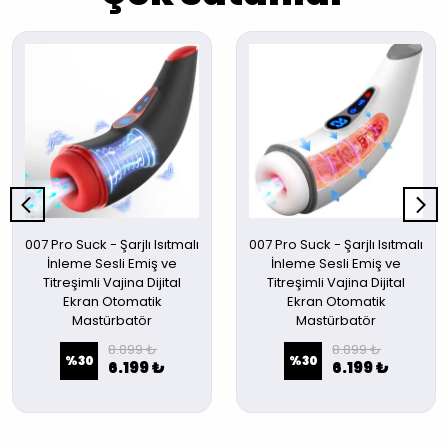
007 Pro Suck - Şarjlı Isıtmalı
007 Pro Suck - Şarjlı Isıtmalı
İnleme Sesli Emiş ve
İnleme Sesli Emiş ve
Titreşimli Vajina Dijital
Titreşimli Vajina Dijital
Ekran Otomatik
Ekran Otomatik
Mastürbatör
Mastürbatör
8.899 ₺
8.899 ₺
%
30
%
30
6.199 ₺
6.199 ₺