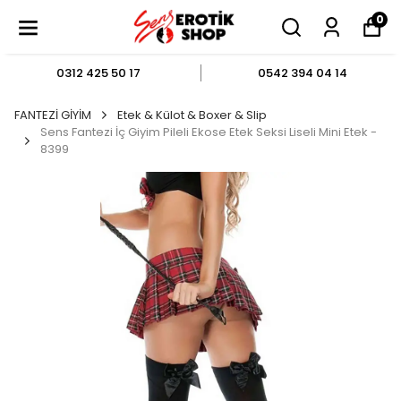
0
0312 425 50 17
0542 394 04 14
FANTEZİ GİYİM
Etek & Külot & Boxer & Slip
Sens Fantezi İç Giyim Pileli Ekose Etek Seksi Liseli Mini Etek -
8399