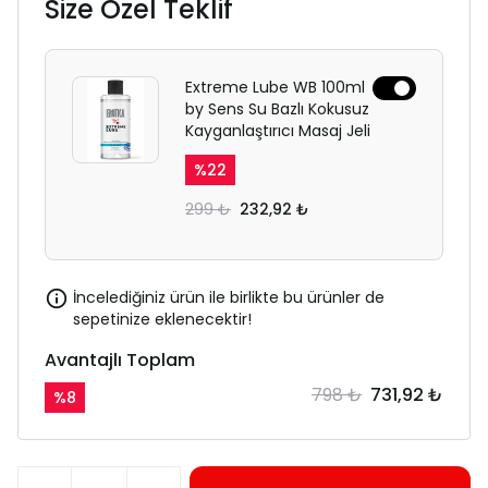
Size Özel Teklif
Extreme Lube WB 100ml
by Sens Su Bazlı Kokusuz
Kayganlaştırıcı Masaj Jeli
%
22
299 ₺
232,92 ₺
İncelediğiniz ürün ile birlikte bu ürünler de
sepetinize eklenecektir!
Avantajlı Toplam
798 ₺
731,92 ₺
%
8