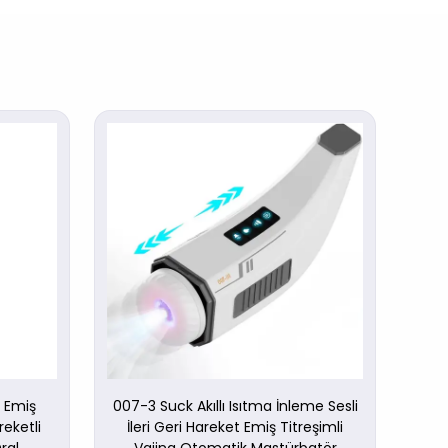
i Emiş
007-3 Suck Akıllı Isıtma İnleme Sesli
10 F
reketli
İleri Geri Hareket Emiş Titreşimli