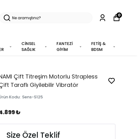
0
CİNSEL
FANTEZİ
FETİŞ &
ER
SAĞLIK
GİYİM
BDSM
NAMI Çift Titreşim Motorlu Strapless
Çift Taraflı Giyilebilir Vibratör
Ürün Kodu
:
Sens-S125
4.899 ₺
Size Özel Teklif