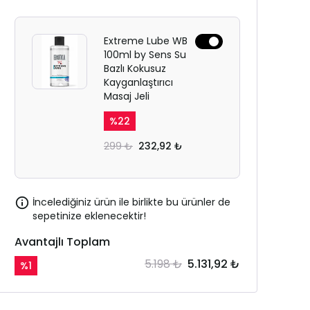
Extreme Lube WB
100ml by Sens Su
Bazlı Kokusuz
Kayganlaştırıcı
Masaj Jeli
%
22
299 ₺
232,92 ₺
İncelediğiniz ürün ile birlikte bu ürünler de
sepetinize eklenecektir!
Avantajlı Toplam
5.198 ₺
5.131,92 ₺
%
1