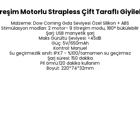
reşim Motorlu Strapless Çift Taraflı Giyile
Malzeme: Dow Corning Gıda Seviyesi Özel Silikon + ABS
Stimülasyon modları: 2 motor- 9 titreşim modu, 180° bükülebilir
Şarj: USB manyetik şarj
Maks Gürültü Seviyesi: <45dB
Güç: 5V/650mAh
Kontrol: Manuel
Su geçirmezlik sınıfı: IPX7 - %100/tamamen su geçirmez
Şarj süresi: 150 dakika
Pil ömrü:120 dakika kullanım
Boyut: 220*74*32mm