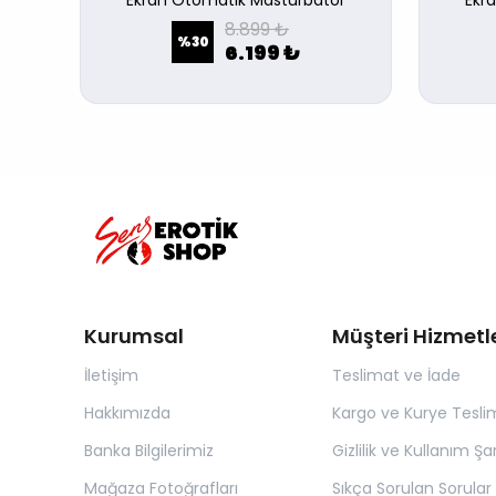
Ekran Otomatik Mastürbatör
Ekr
8.899 ₺
%
30
6.199 ₺
Kurumsal
Müşteri Hizmetle
İletişim
Teslimat ve İade
Hakkımızda
Kargo ve Kurye Tesli
Banka Bilgilerimiz
Gizlilik ve Kullanım Şar
Mağaza Fotoğrafları
Sıkça Sorulan Sorular