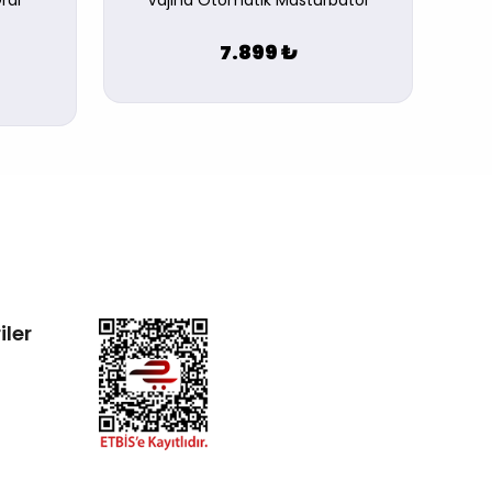
ral
Vajina Otomatik Mastürbatör
7.899 ₺
iler