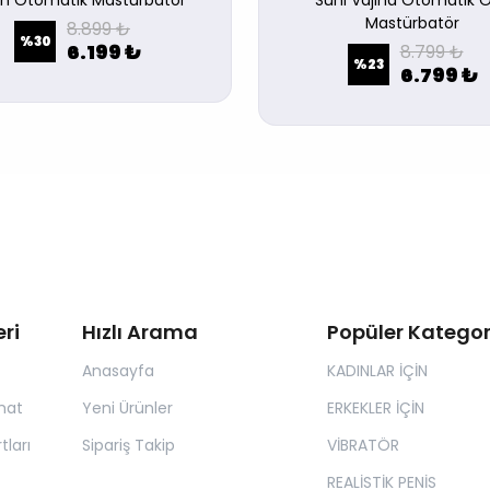
an Otomatik Mastürbatör
Suni Vajina Otomatik O
Mastürbatör
8.899 ₺
%
30
6.199 ₺
8.799 ₺
%
23
6.799 ₺
ri
Hızlı Arama
Popüler Kategor
Anasayfa
KADINLAR İÇİN
mat
Yeni Ürünler
ERKEKLER İÇİN
tları
Sipariş Takip
VİBRATÖR
REALİSTİK PENİS