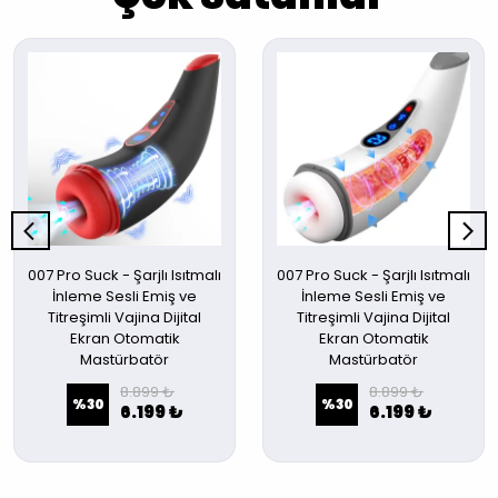
007 Pro Suck - Şarjlı Isıtmalı
007 Pro Suck - Şarjlı Isıtmalı
İnleme Sesli Emiş ve
İnleme Sesli Emiş ve
Titreşimli Vajina Dijital
Titreşimli Vajina Dijital
Ekran Otomatik
Ekran Otomatik
Mastürbatör
Mastürbatör
8.899 ₺
8.899 ₺
%
30
%
30
6.199 ₺
6.199 ₺