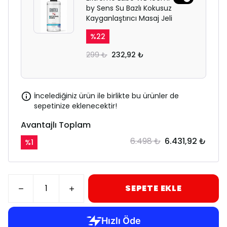
by Sens Su Bazlı Kokusuz
Kayganlaştırıcı Masaj Jeli
%
22
299 ₺
232,92 ₺
İncelediğiniz ürün ile birlikte bu ürünler de
sepetinize eklenecektir!
Avantajlı Toplam
6.498 ₺
6.431,92 ₺
%
1
SEPETE EKLE