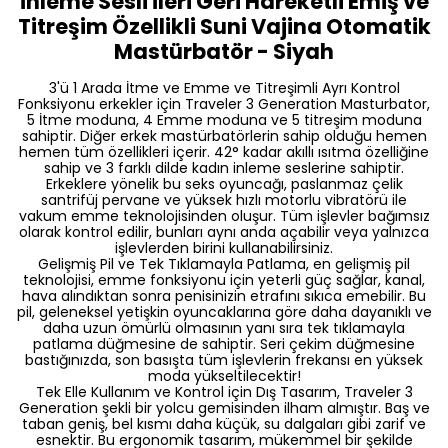
İnleme Sesli İleri Geri Hareketli Emiş ve
Titreşim Özellikli Suni Vajina Otomatik
Mastürbatör - Siyah
3'ü 1 Arada İtme ve Emme ve Titreşimli Ayrı Kontrol
Fonksiyonu erkekler için Traveler 3 Generation Masturbator,
5 İtme moduna, 4 Emme moduna ve 5 titreşim moduna
sahiptir. Diğer erkek mastürbatörlerin sahip olduğu hemen
hemen tüm özellikleri içerir. 42
° kadar akıllı ısıtma özelliğine
sahip ve 3 farklı dilde kadın inleme seslerine sahiptir.
Erkeklere yönelik bu seks oyuncağı, paslanmaz çelik
santrifüj pervane ve yüksek hızlı motorlu vibratörü ile
vakum emme teknolojisinden oluşur. Tüm işlevler bağımsız
olarak kontrol edilir, bunları aynı anda açabilir veya yalnızca
işlevlerden birini kullanabilirsiniz.
Gelişmiş Pil ve Tek Tıklamayla Patlama, en gelişmiş pil
teknolojisi, emme fonksiyonu için yeterli güç sağlar, kanal,
hava alındıktan sonra penisinizin etrafını sıkıca emebilir.
Bu
pil, geleneksel yetişkin oyuncaklarına göre daha dayanıklı ve
daha uzun ömürlü olmasının yanı sıra tek tıklamayla
patlama düğmesine de sahiptir.
Seri çekim düğmesine
bastığınızda, son basışta tüm işlevlerin frekansı en yüksek
moda yükseltilecektir!
Tek Elle Kullanım ve Kontrol için Dış Tasarım, Traveler 3
Generation şekli bir yolcu gemisinden ilham almıştır.
Baş ve
taban geniş, bel kısmı daha küçük, su dalgaları gibi zarif ve
esnektir.
Bu ergonomik tasarım, mükemmel bir şekilde