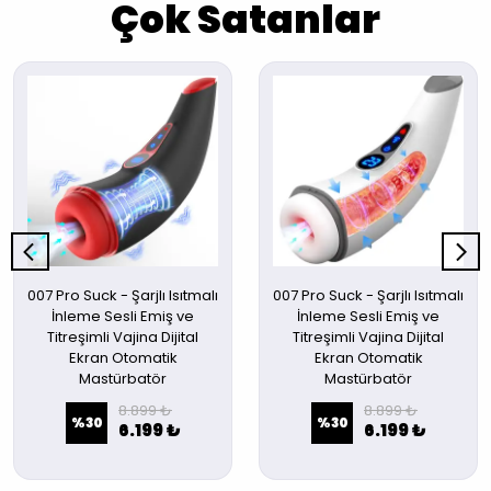
Çok Satanlar
007 Pro Suck - Şarjlı Isıtmalı
007 Pro Suck - Şarjlı Isıtmalı
İnleme Sesli Emiş ve
İnleme Sesli Emiş ve
Titreşimli Vajina Dijital
Titreşimli Vajina Dijital
Ekran Otomatik
Ekran Otomatik
Mastürbatör
Mastürbatör
8.899 ₺
8.899 ₺
%
30
%
30
6.199 ₺
6.199 ₺