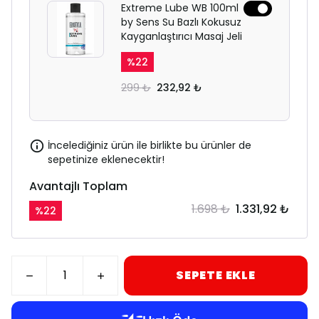
Extreme Lube WB 100ml
by Sens Su Bazlı Kokusuz
Kayganlaştırıcı Masaj Jeli
%
22
299 ₺
232,92 ₺
İncelediğiniz ürün ile birlikte bu ürünler de
sepetinize eklenecektir!
Avantajlı Toplam
1.698 ₺
1.331,92 ₺
%
22
SEPETE EKLE