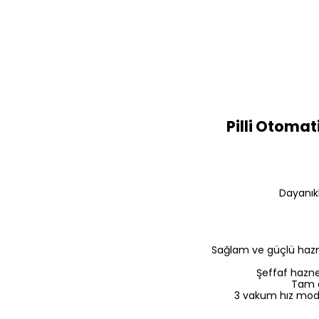
Pilli Otomat
Dayanıkl
Sağlam ve güçlü hazn
Şeffaf hazne 
Tam o
3 vakum hız modlu