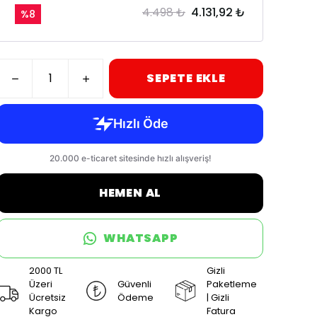
4.498 ₺
4.131,92 ₺
%
8
SEPETE EKLE
HEMEN AL
WHATSAPP
2000 TL
Gizli
Üzeri
Güvenli
Paketleme
Ücretsiz
Ödeme
| Gizli
Kargo
Fatura