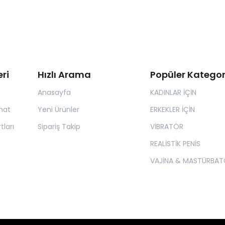
ri
Hızlı Arama
Popüler Kategor
Anasayfa
KADINLAR İÇİN
mat
Yeni Ürünler
ERKEKLER İÇİN
tları
Sipariş Takip
VİBRATÖR
REALİSTİK PENİS
VAJİNA & MASTÜRBAT