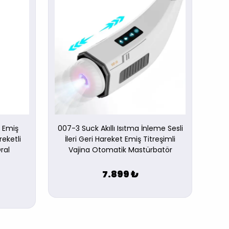
i Emiş
007-3 Suck Akıllı Isıtma İnleme Sesli
10 F
reketli
İleri Geri Hareket Emiş Titreşimli
ral
Vajina Otomatik Mastürbatör
7.899 ₺