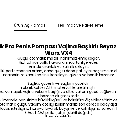
Ürün Açıklaması
Teslimat ve Paketleme
ik Pro Penis Pompası Vajina Başlıklı Beya
Worx VX4
Güçlü otomatik motor inanılmaz emiş sağlar,
Hızlı tahliye valfi, havayı anında tahliye eder,
Anında uzunluk ve kalınlık ekleyin,
ılık performansızı artırın, daha güçlü daha patlayıcı boşalmalar e
Partnerinize karşı kendiniz kanıtlayın, güven ve benlik kazanın!
Sağlıklı, güvenli ve sağlam yapılıdır,
Yüksek kaliteli ABS materyal ile üretilmiştir.
e, yumuşak vajina vakum başlığı ve ultra vakum gücü sağlayan
cihazdan oluşmaktadır.
üzerinde penisinizin büyüklüğünü ve kalınlığını ölçebileceğiniz c
tomatik güçlü vakum özelliği kullanmanızı son derece kolaylaşt
dur, istediğiniz hızı ayarlayarak büyüme ve kalınlaşma sürecini hız
3 Adet AAA pil ile çalışır.(dahil değildir)
Beyaz renklidir.