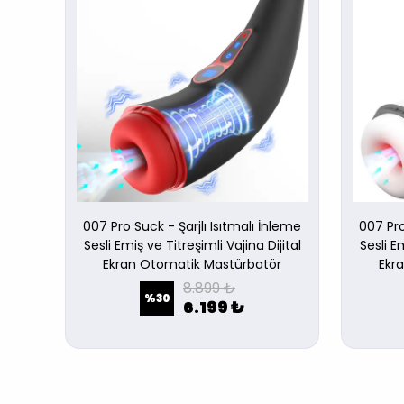
- Real
007 Pro Suck - Şarjlı Isıtmalı İnleme
007 Pro
Sesli Emiş ve Titreşimli Vajina Dijital
Sesli Em
Ekran Otomatik Mastürbatör
Ekr
8.899 ₺
%
30
6.199 ₺