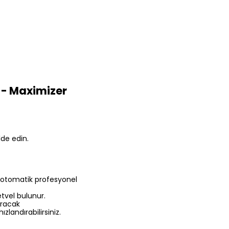
z - Maximizer
lde edin.
 otomatik profesyonel
etvel bulunur.
ıracak
landırabilirsiniz.