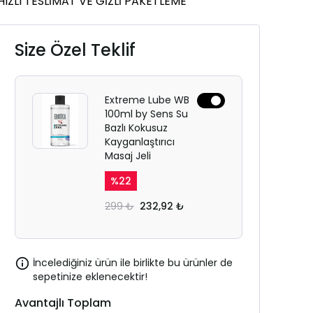
HIZLI TESLİMAT VE GİZLİ PAKETLEME
Size Özel Teklif
Extreme Lube WB
100ml by Sens Su
Bazlı Kokusuz
Kayganlaştırıcı
Masaj Jeli
%
22
299 ₺
232,92 ₺
İncelediğiniz ürün ile birlikte bu ürünler de
sepetinize eklenecektir!
Avantajlı Toplam