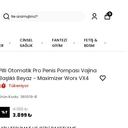
0
CİNSEL
FANTEZİ
FETİŞ &
ER
SAĞLIK
GİYİM
BDSM
Pilli Otomatik Pro Penis Pompası Vajina
Başlıklı Beyaz - Maximizer Worx VX4
Tükeniyor
Ürün Kodu
:
361019-B
4.199 ₺
%
7
3.899 ₺