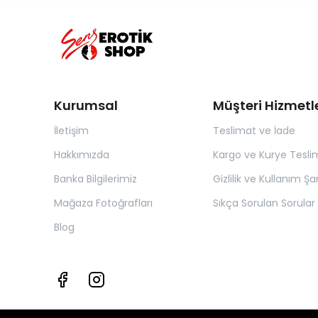
Kurumsal
Müşteri Hizmetle
İletişim
Teslimat ve İade
Hakkımızda
Kargo ve Kurye Tesli
Banka Bilgilerimiz
Gizlilik ve Kullanım Şar
Mağaza Fotoğrafları
Sıkça Sorulan Sorular
Blog