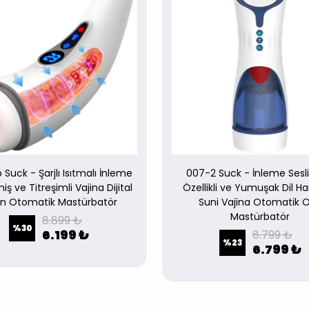
 Suck - Şarjlı Isıtmalı İnleme
007-2 Suck - İnleme Sesl
iş ve Titreşimli Vajina Dijital
Özellikli ve Yumuşak Dil Ha
an Otomatik Mastürbatör
Suni Vajina Otomatik O
Mastürbatör
8.899 ₺
%
30
6.199 ₺
8.799 ₺
%
23
6.799 ₺