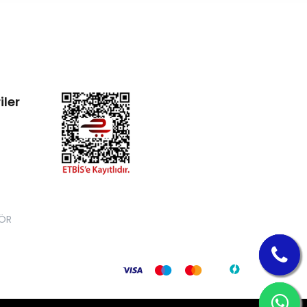
iler
ÖR