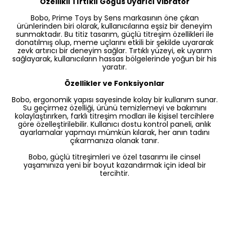
Özellikli Tırtıklı Göğüs Uyarıcı Vibratör
Bobo, Prime Toys by Sens markasının öne çıkan
ürünlerinden biri olarak, kullanıcılarına eşsiz bir deneyim
sunmaktadır. Bu titiz tasarım, güçlü titreşim özellikleri ile
donatılmış olup, meme uçlarını etkili bir şekilde uyararak
zevk artırıcı bir deneyim sağlar. Tırtıklı yüzeyi, ek uyarım
sağlayarak, kullanıcıların hassas bölgelerinde yoğun bir his
yaratır.
Özellikler ve Fonksiyonlar
Bobo, ergonomik yapısı sayesinde kolay bir kullanım sunar.
Su geçirmez özelliği, ürünü temizlemeyi ve bakımını
kolaylaştırırken, farklı titreşim modları ile kişisel tercihlere
göre özelleştirilebilir. Kullanıcı dostu kontrol paneli, anlık
ayarlamalar yapmayı mümkün kılarak, her anın tadını
çıkarmanıza olanak tanır.
Bobo, güçlü titreşimleri ve özel tasarımı ile cinsel
yaşamınıza yeni bir boyut kazandırmak için ideal bir
tercihtir.