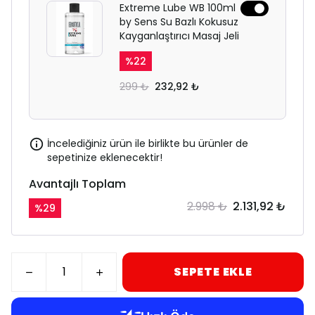
Extreme Lube WB 100ml
by Sens Su Bazlı Kokusuz
Kayganlaştırıcı Masaj Jeli
%
22
299 ₺
232,92 ₺
İncelediğiniz ürün ile birlikte bu ürünler de
sepetinize eklenecektir!
Avantajlı Toplam
2.998 ₺
2.131,92 ₺
%
29
SEPETE EKLE