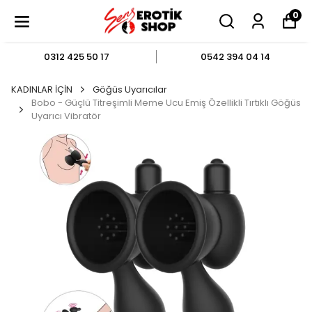
0
0312 425 50 17
0542 394 04 14
KADINLAR İÇİN
Göğüs Uyarıcılar
Bobo - Güçlü Titreşimli Meme Ucu Emiş Özellikli Tırtıklı Göğüs
Uyarıcı Vibratör