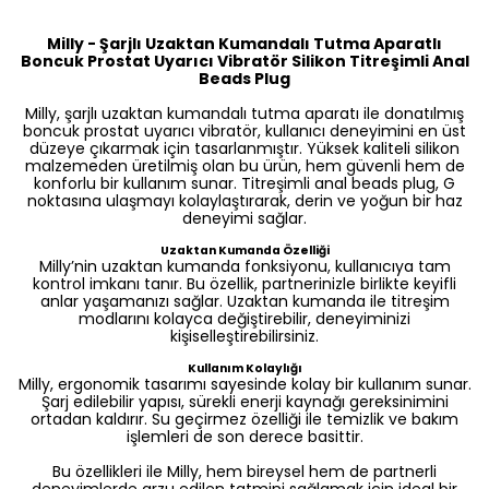
Milly - Şarjlı Uzaktan Kumandalı Tutma Aparatlı
Boncuk Prostat Uyarıcı Vibratör Silikon Titreşimli Anal
Beads Plug
Milly, şarjlı uzaktan kumandalı tutma aparatı ile donatılmış
boncuk prostat uyarıcı vibratör, kullanıcı deneyimini en üst
düzeye çıkarmak için tasarlanmıştır. Yüksek kaliteli silikon
malzemeden üretilmiş olan bu ürün, hem güvenli hem de
konforlu bir kullanım sunar. Titreşimli anal beads plug, G
noktasına ulaşmayı kolaylaştırarak, derin ve yoğun bir haz
deneyimi sağlar.
Uzaktan Kumanda Özelliği
Milly’nin uzaktan kumanda fonksiyonu, kullanıcıya tam
kontrol imkanı tanır. Bu özellik, partnerinizle birlikte keyifli
anlar yaşamanızı sağlar. Uzaktan kumanda ile titreşim
modlarını kolayca değiştirebilir, deneyiminizi
kişiselleştirebilirsiniz.
Kullanım Kolaylığı
Milly, ergonomik tasarımı sayesinde kolay bir kullanım sunar.
Şarj edilebilir yapısı, sürekli enerji kaynağı gereksinimini
ortadan kaldırır. Su geçirmez özelliği ile temizlik ve bakım
işlemleri de son derece basittir.
Bu özellikleri ile Milly, hem bireysel hem de partnerli