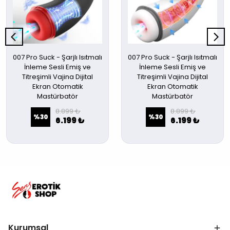
007 Pro Suck - Şarjlı Isıtmalı
007 Pro Suck - Şarjlı Isıtmalı
İnleme Sesli Emiş ve
İnleme Sesli Emiş ve
Titreşimli Vajina Dijital
Titreşimli Vajina Dijital
Ekran Otomatik
Ekran Otomatik
Mastürbatör
Mastürbatör
8.899 ₺
8.899 ₺
%
30
%
30
6.199 ₺
6.199 ₺
Kurumsal