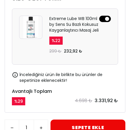
Extreme Lube WB 100ml
by Sens Su Bazlı Kokusuz
Kayganlaştırıcı Masaj Jeli
%
22
299 ₺
232,92 ₺
İncelediğiniz ürün ile birlikte bu ürünler de
sepetinize eklenecektir!
Avantajlı Toplam
4.698 ₺
3.331,92 ₺
%
29
SEPETE EKLE