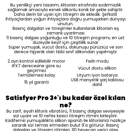
Bu yenilikçi yeni tasarım, klitorisin etrafında sızdırmazlık
sağlamak amacıyla esnek silikonlu konik bir şekle sahiptir.
Daha derin bir uyarı için titreşim de ekledik. Şefkatli
ihtiyaçlardan yoğun ihtiyaçlara doğru yumuşarken dünyayı
unutun.
Basınç dalgaları ve titreşimler kullanılarak klitorisin eş
zamanlı uyarılması
11 basınç dalgası yoğunluğu ve 10 titreşim programı, en üst
düzeyde keyif için çeşitlilik sunar
Süper yumuşak, vücut dostu, dokunuşu pürüzsüz ve son
derece hijyenik olan tıbbi sınıf silikondan yapılmıştır
2 ayrı kontrol edilebilir motor
Fısıltı modu
IPX7 derecesine göre su
Vücut dostu silikon
geçirmez
Temizlemesi kolay
Lityum iyon batarya
USB manyetik şarj kablosu
15 yıl garanti
dahil
Satisfyer Pro 3+'ı bu kadar özel kılan
ne?
Bu zarif, siyah klitoris vibratörü, 11 basınç dalgası seviyesiyle
sizi uyarır ve 10 nefes kesici titreşim ritmini birleştirir.
Kadifemsi yumuşaklıkta silikon aparatı ile klitorisinizi nazikçe
sararak sizi temas etmeden bulut 9'a götürür. Basınç
dalgaları ve titreşim ritimleri, 110 heyecan verici olası