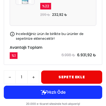
%
22
299 ₺
232,92 ₺
İncelediğiniz ürün ile birlikte bu ürünler de
sepetinize eklenecektir!
Avantajlı Toplam
6.998 ₺
6.931,92 ₺
%
1
SEPETE EKLE