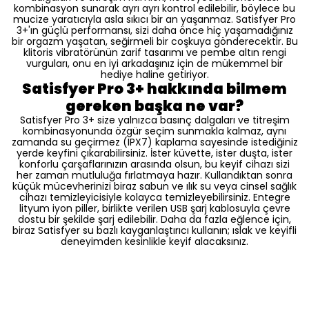
kombinasyon sunarak ayrı ayrı kontrol edilebilir, böylece bu
mucize yaratıcıyla asla sıkıcı bir an yaşanmaz. Satisfyer Pro
3+'ın güçlü performansı, sizi daha önce hiç yaşamadığınız
bir orgazm yaşatan, seğirmeli bir coşkuya gönderecektir. Bu
klitoris vibratörünün zarif tasarımı ve pembe altın rengi
vurguları, onu en iyi arkadaşınız için de mükemmel bir
hediye haline getiriyor.
Satisfyer Pro 3+ hakkında bilmem
gereken başka ne var?
Satisfyer Pro 3+ size yalnızca basınç dalgaları ve titreşim
kombinasyonunda özgür seçim sunmakla kalmaz, aynı
zamanda su geçirmez (IPX7) kaplama sayesinde istediğiniz
yerde keyfini çıkarabilirsiniz. İster küvette, ister duşta, ister
konforlu çarşaflarınızın arasında olsun, bu keyif cihazı sizi
her zaman mutluluğa fırlatmaya hazır. Kullandıktan sonra
küçük mücevherinizi biraz sabun ve ılık su veya cinsel sağlık
cihazı temizleyicisiyle kolayca temizleyebilirsiniz. Entegre
lityum iyon piller, birlikte verilen USB şarj kablosuyla çevre
dostu bir şekilde şarj edilebilir. Daha da fazla eğlence için,
biraz Satisfyer su bazlı kayganlaştırıcı kullanın; ıslak ve keyifli
deneyimden kesinlikle keyif alacaksınız.