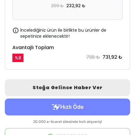
299 ₺
232,92 ₺
İncelediğiniz ürün ile birlikte bu ürünler de
sepetinize eklenecektir!
Avantajlı Toplam
798 ₺
731,92 ₺
%
8
Stoğa Gelince Haber Ver