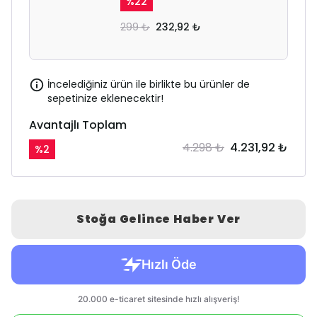
%
22
299 ₺
232,92 ₺
İncelediğiniz ürün ile birlikte bu ürünler de
sepetinize eklenecektir!
Avantajlı Toplam
4.298 ₺
4.231,92 ₺
%
2
Stoğa Gelince Haber Ver