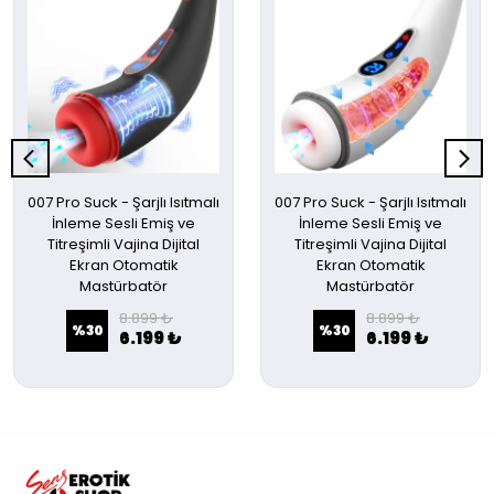
007 Pro Suck - Şarjlı Isıtmalı
007 Pro Suck - Şarjlı Isıtmalı
İnleme Sesli Emiş ve
İnleme Sesli Emiş ve
Titreşimli Vajina Dijital
Titreşimli Vajina Dijital
Ekran Otomatik
Ekran Otomatik
Mastürbatör
Mastürbatör
8.899 ₺
8.899 ₺
%
30
%
30
6.199 ₺
6.199 ₺