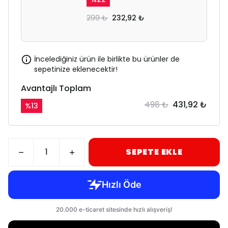
299 ₺
232,92 ₺
İncelediğiniz ürün ile birlikte bu ürünler de
sepetinize eklenecektir!
Avantajlı Toplam
498 ₺
431,92 ₺
%
13
SEPETE EKLE