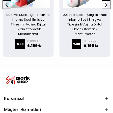
007 Pro Suck - Şarjlı Isıtmalı
007 Pro Suck - Şarjlı Isıtmalı
İnleme Sesli Emiş ve
İnleme Sesli Emiş ve
Titreşimli Vajina Dijital
Titreşimli Vajina Dijital
Ekran Otomatik
Ekran Otomatik
Mastürbatör
Mastürbatör
8.899 ₺
8.899 ₺
%
30
%
30
6.199 ₺
6.199 ₺
Kurumsal
Müşteri Hizmetleri