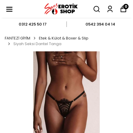
0
0312 425 50 17
0542 394 04 14
FANTEZİ GİYİM
Etek & Külot & Boxer & Slip
Siyah Seksi Dantel Tanga