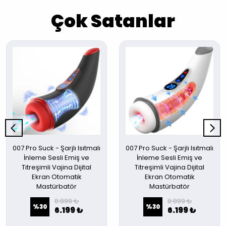
Çok Satanlar
007 Pro Suck - Şarjlı Isıtmalı
007 Pro Suck - Şarjlı Isıtmalı
İnleme Sesli Emiş ve
İnleme Sesli Emiş ve
Titreşimli Vajina Dijital
Titreşimli Vajina Dijital
Ekran Otomatik
Ekran Otomatik
Mastürbatör
Mastürbatör
8.899 ₺
8.899 ₺
%
30
%
30
6.199 ₺
6.199 ₺