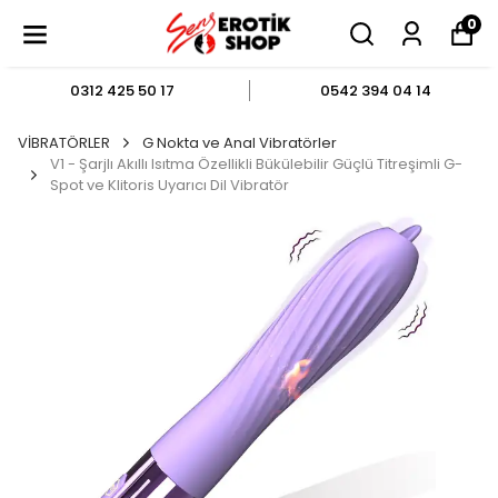
0
0312 425 50 17
0542 394 04 14
VİBRATÖRLER
G Nokta ve Anal Vibratörler
V1 - Şarjlı Akıllı Isıtma Özellikli Bükülebilir Güçlü Titreşimli G-
Spot ve Klitoris Uyarıcı Dil Vibratör