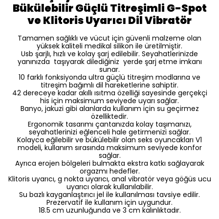
Bükülebilir Güçlü Titreşimli G-Spot
ve Klitoris Uyarıcı Dil Vibratör
Tamamen sağlıklı ve vücut için güvenli malzeme olan
yüksek kaliteli medikal silikon ile üretilmiştir.
Usb şarjlı, hızlı ve kolay şarj edilebilir. Seyahatlerinizde
yanınızda taşıyarak dilediğiniz yerde şarj etme imkanı
sunar.
10 farklı fonksiyonda ultra güçlü titreşim modlarına ve
titreşim bağımlı dil hareketlerine sahiptir.
42 dereceye kadar akıllı ısıtma özelliği sayesinde gerçekçi
his için maksimum seviyede uyarı sağlar.
Banyo, jakuzi gibi alanlarda kullanım için su geçirmez
özelliktedir.
Ergonomik tasarımı çantanızda kolay taşımanızı,
seyahatlerinizi eğlenceli hale getirmenizi sağlar.
Kolayca eğilebilir ve bükülebilir olan seks oyuncakları V1
modeli, kullanım sırasında maksimum seviyede konfor
sağlar.
Ayrıca erojen bölgeleri bulmakta ekstra katkı sağlayarak
orgazmı hedefler.
Klitoris uyarıcı, g nokta uyarıcı, anal vibratör veya göğüs ucu
uyarıcı olarak kullanılabilir.
Su bazlı kayganlaştırıcı jel ile kullanılması tavsiye edilir.
Prezervatif ile kullanım için uygundur.
18.5 cm uzunluğunda ve 3 cm kalınlıktadır.