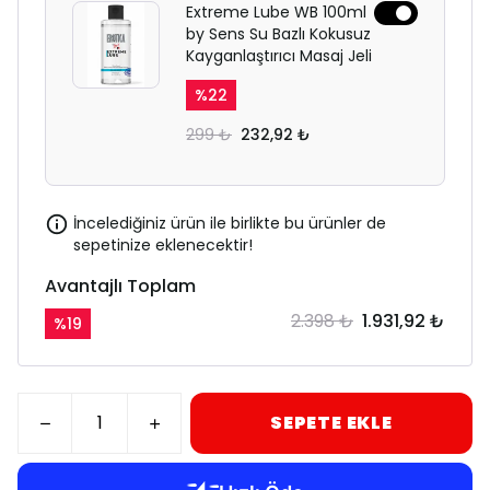
Extreme Lube WB 100ml
by Sens Su Bazlı Kokusuz
Kayganlaştırıcı Masaj Jeli
%
22
299 ₺
232,92 ₺
İncelediğiniz ürün ile birlikte bu ürünler de
sepetinize eklenecektir!
Avantajlı Toplam
2.398 ₺
1.931,92 ₺
%
19
SEPETE EKLE