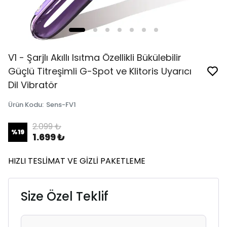
V1 - Şarjlı Akıllı Isıtma Özellikli Bükülebilir
Güçlü Titreşimli G-Spot ve Klitoris Uyarıcı
Dil Vibratör
Ürün Kodu
:
Sens-FV1
2.099 ₺
%
19
1.699 ₺
HIZLI TESLİMAT VE GİZLİ PAKETLEME
Size Özel Teklif