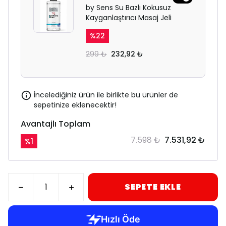
by Sens Su Bazlı Kokusuz
Kayganlaştırıcı Masaj Jeli
%
22
299 ₺
232,92 ₺
İncelediğiniz ürün ile birlikte bu ürünler de
sepetinize eklenecektir!
Avantajlı Toplam
7.598 ₺
7.531,92 ₺
%
1
SEPETE EKLE