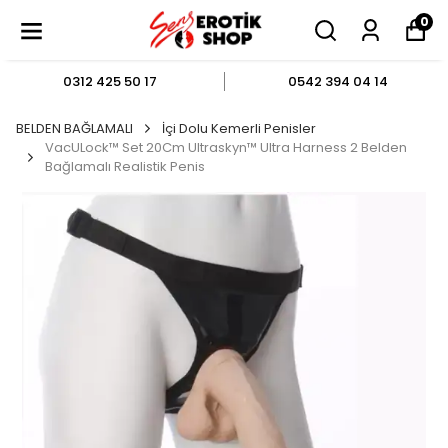
0
0312 425 50 17
0542 394 04 14
BELDEN BAĞLAMALI
İçi Dolu Kemerli Penisler
VacULock™ Set 20Cm Ultraskyn™ Ultra Harness 2 Belden
Bağlamalı Realistik Penis