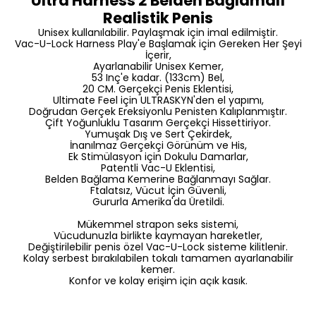
Ultra Harness 2 Belden Bağlamalı
Realistik Penis
Unisex kullanılabilir. Paylaşmak için imal edilmiştir.
Vac-U-Lock Harness Play'e Başlamak için Gereken Her Şeyi
İçerir,
Ayarlanabilir Unisex Kemer,
53 Inç'e kadar. (133cm) Bel,
20 CM. Gerçekçi Penis Eklentisi,
Ultimate Feel için ULTRASKYN'den el yapımı,
Doğrudan Gerçek Ereksiyonlu Penisten Kalıplanmıştır.
Çift Yoğunluklu Tasarım Gerçekçi Hissettiriyor.
Yumuşak Dış ve Sert Çekirdek,
İnanılmaz Gerçekçi Görünüm ve His,
Ek Stimülasyon için Dokulu Damarlar,
Patentli Vac-U Eklentisi,
Belden Bağlama Kemerine Bağlanmayı Sağlar.
Ftalatsız, Vücut İçin Güvenli,
Gururla Amerika'da Üretildi.
Mükemmel strapon seks sistemi,
Vücudunuzla birlikte kaymayan hareketler,
Değiştirilebilir penis özel Vac-U-Lock sisteme kilitlenir.
Kolay serbest bırakılabilen tokalı tamamen ayarlanabilir
kemer.
Konfor ve kolay erişim için açık kasık.