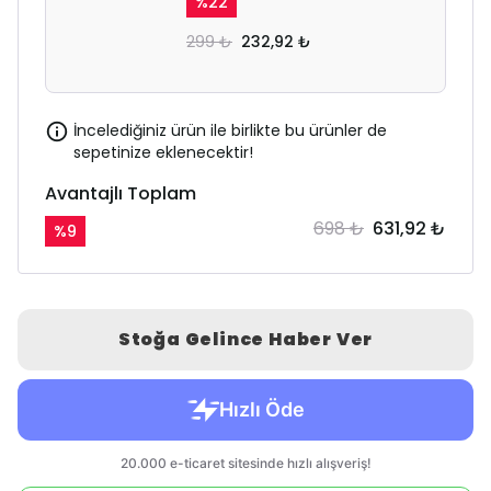
%
22
299 ₺
232,92 ₺
İncelediğiniz ürün ile birlikte bu ürünler de
sepetinize eklenecektir!
Avantajlı Toplam
698 ₺
631,92 ₺
%
9
Stoğa Gelince Haber Ver