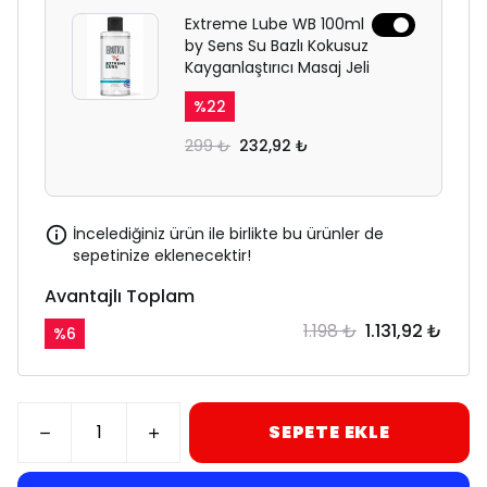
Extreme Lube WB 100ml
by Sens Su Bazlı Kokusuz
Kayganlaştırıcı Masaj Jeli
%
22
299 ₺
232,92 ₺
İncelediğiniz ürün ile birlikte bu ürünler de
sepetinize eklenecektir!
Avantajlı Toplam
1.198 ₺
1.131,92 ₺
%
6
SEPETE EKLE