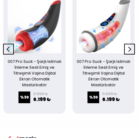
007 Pro Suck - Şarjlı Isıtmalı
007 Pro Suck - Şarjlı Isıtmalı
İnleme Sesli Emiş ve
İnleme Sesli Emiş ve
Titreşimli Vajina Dijital
Titreşimli Vajina Dijital
Ekran Otomatik
Ekran Otomatik
Mastürbatör
Mastürbatör
8.899 ₺
8.899 ₺
%
30
%
30
6.199 ₺
6.199 ₺